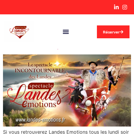
Réserver
Nos dates spéciales 2026
Services Évènementiels
Infos Pratiques
Si vous retrouverez Landes Emotions tous les lundi soir